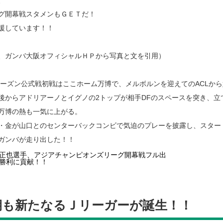
、
グ開幕戦スタメンもＧＥＴだ！
援しています！！
、ガンバ大阪オフィシャルＨＰから写真と文を引用）
1シーズン公式戦初戦はここホーム万博で、メルボルンを迎えてのACLか
後からアドリアーノとイグノの2トップが相手DFのスペースを突き、立て続
万博の熱も一気に上がる。
・金が山口とのセンターバックコンビで気迫のプレーを披露し、スター
ガンバが走り出した！！
期も新たなるＪリーガーが誕生！！