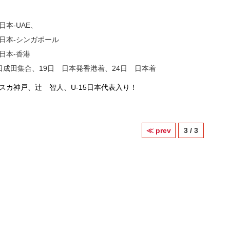
日本-UAE、
 日本-シンガポール
 日本-香港
8日成田集合、19日 日本発香港着、24日 日本着
≪ prev
3 / 3