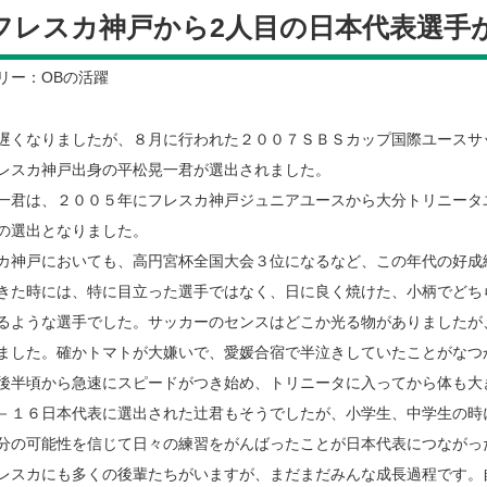
Cフレスカ神戸から2人目の日本代表選手
リー：OBの活躍
遅くなりましたが、８月に行われた２００７ＳＢＳカップ国際ユースサ
レスカ神戸出身の平松晃一君が選出されました。
一君は、２００５年にフレスカ神戸ジュニアユースから大分トリニータ
の選出となりました。
カ神戸においても、高円宮杯全国大会３位になるなど、この年代の好成
きた時には、特に目立った選手ではなく、日に良く焼けた、小柄でどち
るような選手でした。サッカーのセンスはどこか光る物がありましたが
ました。確かトマトが大嫌いで、愛媛合宿で半泣きしていたことがなつ
後半頃から急速にスピードがつき始め、トリニータに入ってから体も大
－１６日本代表に選出された辻君もそうでしたが、小学生、中学生の時
分の可能性を信じて日々の練習をがんばったことが日本代表につながっ
レスカにも多くの後輩たちがいますが、まだまだみんな成長過程です。