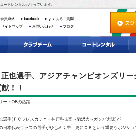
、コートレンタルも行っています。
会員連絡
facebook
よくあるご質問
サイトマップ
お問い合わせ
ブログ
 正也選手、アジアチャンピオンズリー
貢献！！
リー：OBの活躍
也選手(ＦＣフレスカＪＹ→神戸科技高→駒沢大→ガンバ大阪)が
の日本代表クラスの選手がひしめく中、更にＣＢという重要なポジショ