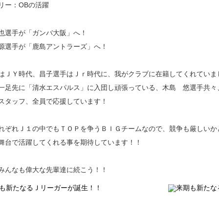
リー：OBの活躍
也選手が「ガンバ大阪」へ！
源選手が「鹿島アントラーズ」へ！
はＪＹ時代、昌子選手はＪｒ時代に、我がクラブに在籍してくれていま
一足先に「清水エスパルス」に入団し頑張っている、木島 悠選手共々、
スタッフ、全員で応援しています！
れぞれＪ１の中でもＴＯＰを争うＢＩＧチームなので、競争も厳しいか
舞台で活躍してくれる事を期待しています！！
みんなも偉大な先輩達に続こう！！