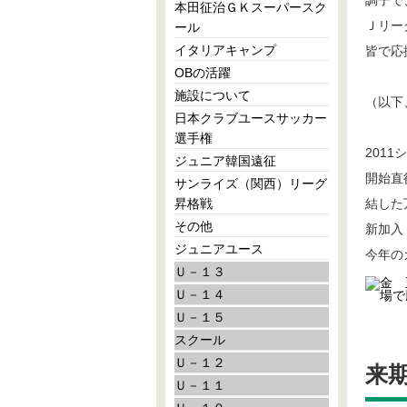
調子で
本田征治ＧＫスーパースク
Ｊリー
ール
イタリアキャンプ
皆で応
OBの活躍
施設について
（以下
日本クラブユースサッカー
選手権
201
ジュニア韓国遠征
開始直
サンライズ（関西）リーグ
昇格戦
結した
その他
新加入
ジュニアユース
今年の
Ｕ－１３
Ｕ－１４
Ｕ－１５
スクール
Ｕ－１２
来
Ｕ－１１