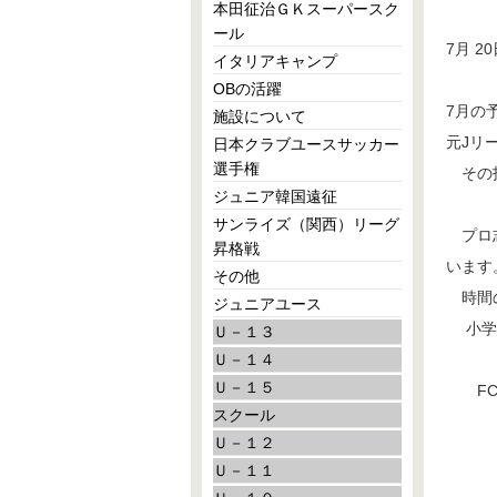
本田征治ＧＫスーパースク
ール
7月 20
イタリアキャンプ
OBの活躍
7月の
施設について
元Jリ
日本クラブユースサッカー
選手権
その技
ジュニア韓国遠征
サンライズ（関西）リーグ
プロ志
昇格戦
います
その他
時間の
ジュニアユース
小学3
Ｕ－１３
Ｕ－１４
Ｕ－１５
FCフ
スクール
Ｕ－１２
Ｕ－１１