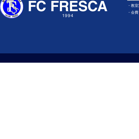
・
教室
・
会費