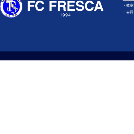
・
教室
・
会費