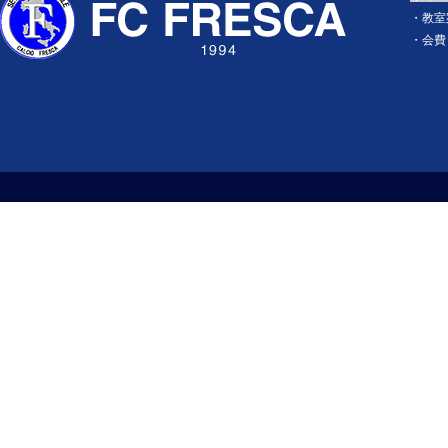
・
教室
・
会費