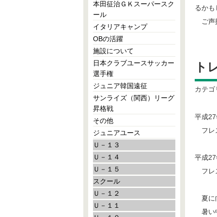
本田征治ＧＫスーパースク
るかも
ール
ご声援
イタリアキャンプ
OBの活躍
施設について
日本クラブユースサッカー
トレ
選手権
ジュニア韓国遠征
カテゴ
サンライズ（関西）リーグ
昇格戦
平成2
その他
フレス
ジュニアユース
Ｕ－１３
Ｕ－１４
平成2
Ｕ－１５
フレス
スクール
Ｕ－１２
夏に向
Ｕ－１１
暑い中