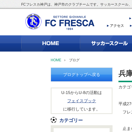
FCフレスカ神戸は、神戸市のクラブチームです。サッカースクール
アクセス
HOME
›
ブログ
兵
ブログトップへ戻る
カテゴ
U-15からU-8の活動は
フェイスブック
平成2
に移行しています。
フレス
カテゴリー
止まら