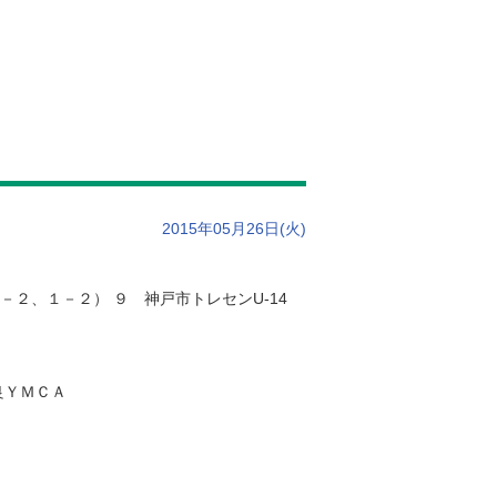
2015年05月26日(火)
２、１－２） ９ 神戸市トレセンU-14
良ＹＭＣＡ