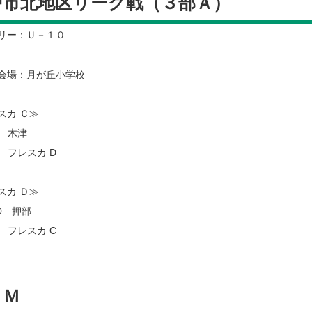
戸市北地区リーグ戦（３部Ａ）
リー：Ｕ－１０
4 会場：月が丘小学校
スカ Ｃ≫
0 木津
2 フレスカ D
スカ Ｄ≫
0 押部
0 フレスカ C
ＲＭ